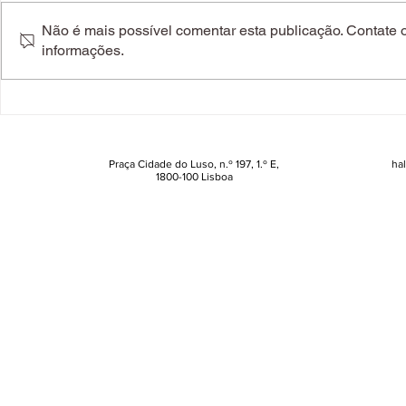
Não é mais possível comentar esta publicação. Contate o 
informações.
Back to Office. O armário
PUMA e NO
pós-férias pede estas peças
reinventam 
da MO (desde 12,99€)
Praça Cidade do Luso, n.º 197, 1.º E,
ha
1800-100 Lisboa