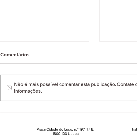
Comentários
Não é mais possível comentar esta publicação. Contate o 
informações.
Um soutien gratuito da
Maray celeb
Triumph? Responda a 10
dá (finalmen
perguntas e é seu
Praça Cidade do Luso, n.º 197, 1.º E,
ha
1800-100 Lisboa