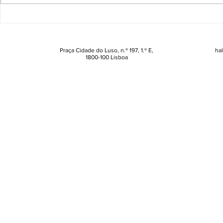
Três hábitos que
Dia do Beij
transformam a saúde oral e
várias suge
prometem melhorar o seu
para uns láb
beijo
Praça Cidade do Luso, n.º 197, 1.º E,
ha
1800-100 Lisboa