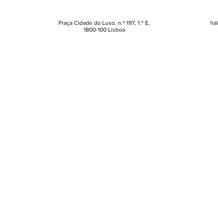
troca o redondo pelo
uma nova co
quadrado
que está a d
Praça Cidade do Luso, n.º 197, 1.º E,
ha
1800-100 Lisboa