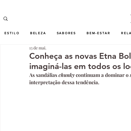
ESTILO
BELEZA
SABORES
BEM-ESTAR
REL
13 de mai.
Conheça as novas Etna Bo
imaginá-las em todos os l
As sandálias 
chunky 
continuam a dominar o 
interpretação dessa tendência.