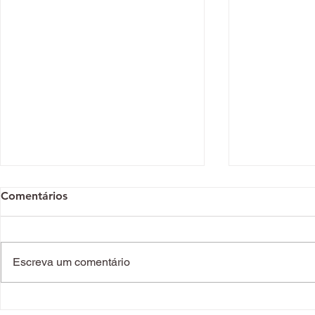
Comentários
Escreva um comentário
A nova coleção da Swatch
Ou se ama o