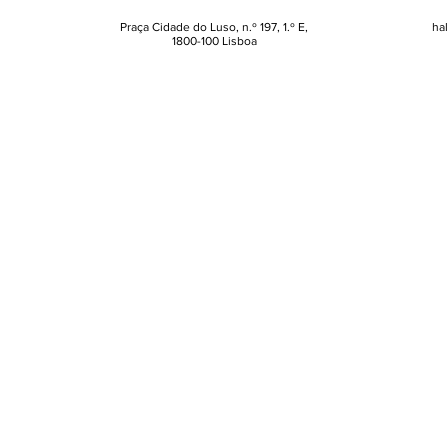
profissão
Praça Cidade do Luso, n.º 197, 1.º E,
ha
1800-100 Lisboa