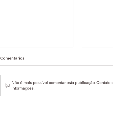
Comentários
Não é mais possível comentar esta publicação. Contate o 
informações.
Do Natal à passagem de
Natal em be
ano: as tendências e dicas
sugestões ir
de quem faz da beleza
quem adora