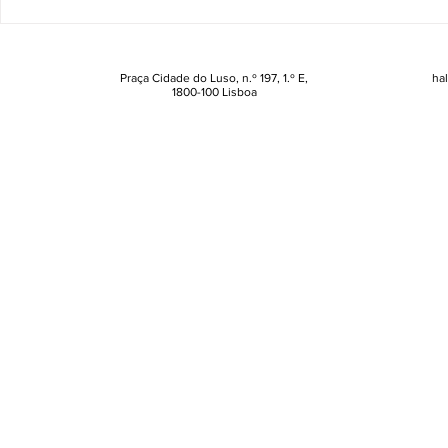
novidades da Dior que
Mas a ciênc
brilham tanto como os looks
como revert
festivos
tempo
Praça Cidade do Luso, n.º 197, 1.º E,
ha
1800-100 Lisboa