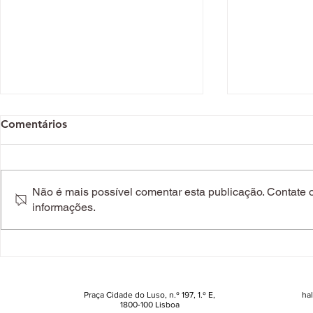
Comentários
Não é mais possível comentar esta publicação. Contate o 
informações.
La Nena Coffee já chegou a
Leve e com
Portugal. Esta nova
tropical. A
cafetaria (deliciosamente
esta tarte
intagramável) é para quem
maracujá
adora cerâmica
Praça Cidade do Luso, n.º 197, 1.º E,
ha
1800-100 Lisboa