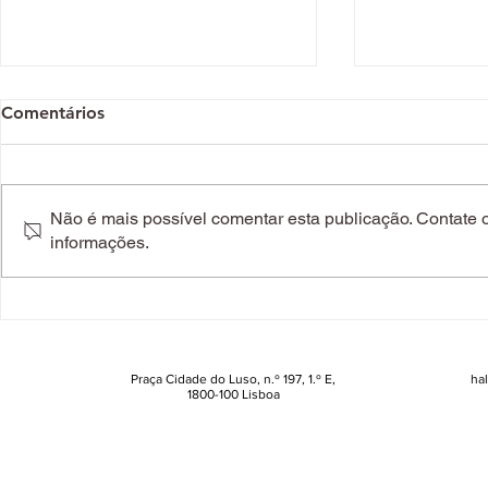
Comentários
Não é mais possível comentar esta publicação. Contate o 
informações.
Dia dos Namorados: mais
Capture: ve
de 100 presentes para elas
mudou na l
(e que fazem o coração
antienvelhe
acelerar)
Praça Cidade do Luso, n.º 197, 1.º E,
ha
1800-100 Lisboa