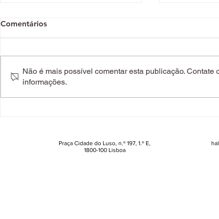
Comentários
Não é mais possível comentar esta publicação. Contate o 
informações.
Nem tudo é o que parece
Novo dois 
neste novo Dolce&Gabbana
produto mai
maquilhag
Praça Cidade do Luso, n.º 197, 1.º E,
ha
1800-100 Lisboa