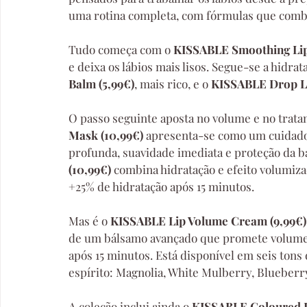
uma rotina completa, com fórmulas que combin
Tudo começa com o 
KISSABLE Smoothing Lip 
e deixa os lábios mais lisos. Segue-se a hidra
Balm (5,99€)
, mais rico, e o
 KISSABLE Drop Li
O passo seguinte aposta no volume e no trata
Mask (10,99€) 
apresenta-se como um cuidado 
profunda, suavidade imediata e proteção da bar
(10,99€) 
combina hidratação e efeito volumiz
+25% de hidratação após 15 minutos.
Mas é o 
KISSABLE Lip Volume Cream (9,99€)
de um bálsamo avançado que promete volume 
após 15 minutos. Está disponível em seis tons 
espírito: Magnolia, White Mulberry, Blueberr
A coleção inclui ainda o 
KISSABLE Coloured 