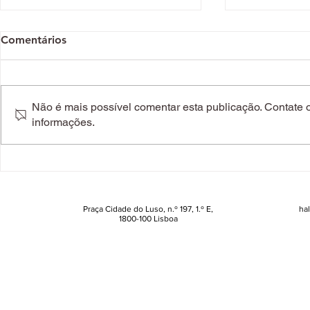
Comentários
Não é mais possível comentar esta publicação. Contate o 
informações.
Boutique dos Relógios vai
Os sapatos
personalizar retratos para o
que vão dei
Dia da Mãe. Eis o que deve
pés. Veja a
saber
Praça Cidade do Luso, n.º 197, 1.º E,
ha
1800-100 Lisboa