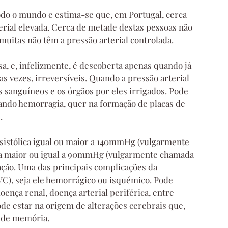
odo o mundo e estima-se que, em Portugal, cerca 
erial elevada. Cerca de metade destas pessoas não 
muitas não têm a pressão arterial controlada.
sa, e, infelizmente, é descoberta apenas quando já 
s vezes, irreversíveis. Quando a pressão arterial 
s sanguíneos e os órgãos por eles irrigados. Pode 
sando hemorragia, quer na formação de placas de 
. 
sistólica igual ou maior a 140mmHg (vulgarmente 
lica maior ou igual a 90mmHg (vulgarmente chamada 
ação. Uma das principais complicações da 
VC), seja ele hemorrágico ou isquémico. Pode 
nça renal, doença arterial periférica, entre 
ode estar na origem de alterações cerebrais que, 
s de memória.