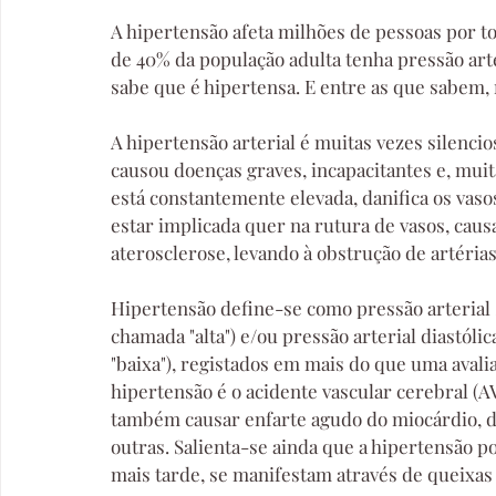
A hipertensão afeta milhões de pessoas por t
de 40% da população adulta tenha pressão art
sabe que é hipertensa. E entre as que sabem, 
A hipertensão arterial é muitas vezes silencio
causou doenças graves, incapacitantes e, muita
está constantemente elevada, danifica os vaso
estar implicada quer na rutura de vasos, cau
aterosclerose, levando à obstrução de artérias
Hipertensão define-se como pressão arterial 
chamada "alta") e/ou pressão arterial diastó
"baixa"), registados em mais do que uma avali
hipertensão é o acidente vascular cerebral (A
também causar enfarte agudo do miocárdio, doe
outras. Salienta-se ainda que a hipertensão p
mais tarde, se manifestam através de queixa