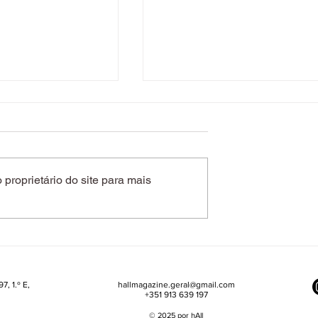
proprietário do site para mais
róstata. Quais
Seis dicas para dormir
de risco a que
melhor, regular o apetite 
r atenção?
melhorar o metabolismo
7, 1.º E,
hallmagazine.geral@gmail.com
+351 913 639 197
© 2025 por hAll