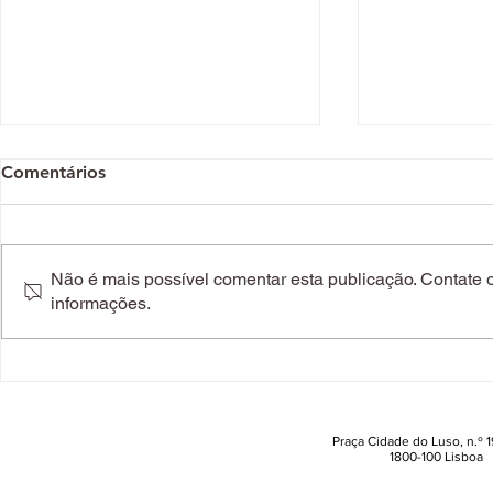
Comentários
Não é mais possível comentar esta publicação. Contate o 
informações.
O método que está a mudar
Cancro da p
vidas em apenas sete horas
os fatores 
(segundo um especialista)
deve presta
Praça Cidade do Luso, n.º 19
1800-100 Lisboa