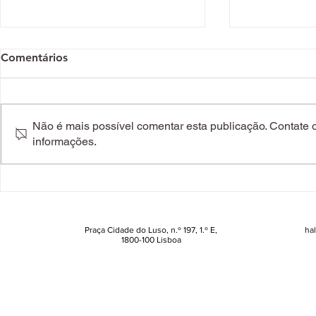
Comentários
Não é mais possível comentar esta publicação. Contate o 
informações.
Fã de picante? Estes
Portela reg
montaditos vão aquecer o
tudo come
seu inverno
Praça Cidade do Luso, n.º 197, 1.º E,
ha
1800-100 Lisboa