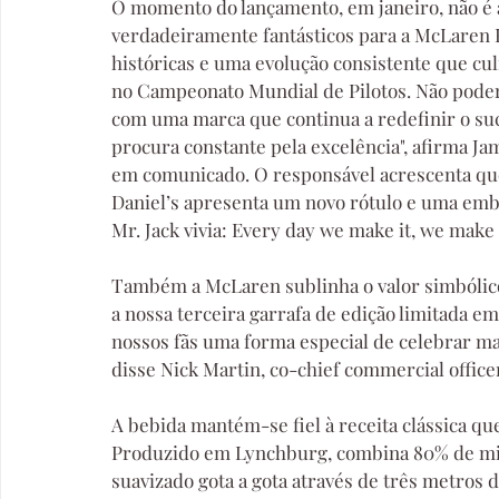
O momento do lançamento, em janeiro, não é a
verdadeiramente fantásticos para a McLaren 
históricas e uma evolução consistente que cu
no Campeonato Mundial de Pilotos. Não poder
com uma marca que continua a redefinir o suc
procura constante pela excelência", afirma Jam
em comunicado. O responsável acrescenta que 
Daniel’s apresenta um novo rótulo e uma emba
Mr. Jack vivia: Every day we make it, we make i
Também a McLaren sublinha o valor simbólico 
a nossa terceira garrafa de edição limitada em
nossos fãs uma forma especial de celebrar ma
disse Nick Martin, co-chief commercial offic
A bebida mantém-se fiel à receita clássica q
Produzido em Lynchburg, combina 80% de milh
suavizado gota a gota através de três metros 