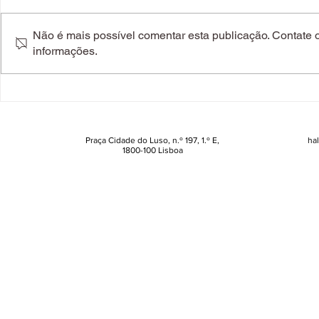
Não é mais possível comentar esta publicação. Contate o 
informações.
O perfume da roupa
One Atelier
desvanece? Lenor apresenta
novidade d
a solução
portuguesa
Praça Cidade do Luso, n.º 197, 1.º E,
ha
1800-100 Lisboa