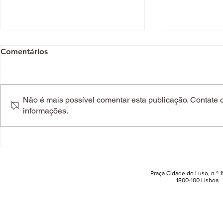
Comentários
Não é mais possível comentar esta publicação. Contate o 
informações.
Sim, o cabelo envelhece.
A história 
Mas a ciência descobriu
reinventou 
como reverter os sinais do
laser em Po
tempo
Praça Cidade do Luso, n.º 19
1800-100 Lisboa