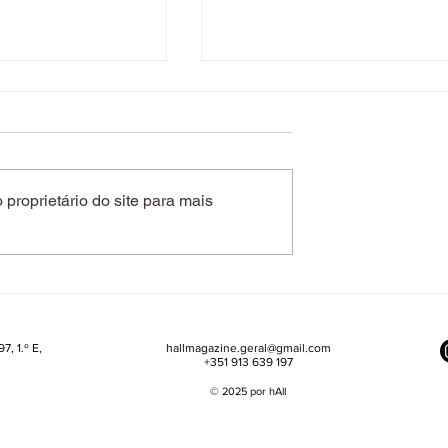
proprietário do site para mais
da marca que
Entre ciência e
a depilação a
sensorialidade, Sisley quer
rtugal
elevar o cuidado diário
7, 1.º E,
hallmagazine.geral@gmail.com
+351 913 639 197
© 2025 por hAll