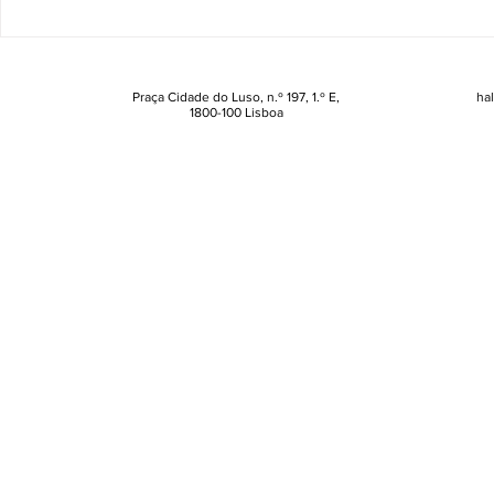
perder no Beauty Fest da
Vanille Nud
Wells
comestível
Praça Cidade do Luso, n.º 197, 1.º E,
ha
1800-100 Lisboa