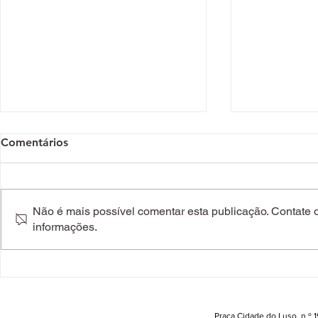
Comentários
Não é mais possível comentar esta publicação. Contate o 
informações.
Há perfumes que chegam
O gloss mai
antes da pessoa. Power of
nasce da co
You é um deles
a Sephora e
Praça Cidade do Luso, n.º 19