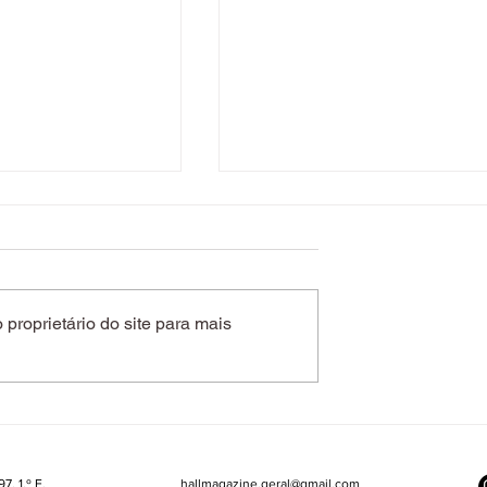
proprietário do site para mais
s picante do ano
O que acontece quando o
laboração entre
eletrólitos entram na roti
 a Tabasco
de beleza? A nova aposta
da Biotherm responde
7, 1.º E,
hallmagazine.geral@gmail.com