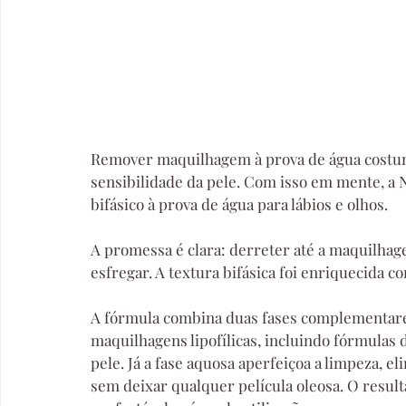
Remover maquilhagem à prova de água costuma 
sensibilidade da pele. Com isso em mente, a
bifásico à prova de água para lábios e olhos.
A promessa é clara: derreter até a maquilha
esfregar. A textura bifásica foi enriquecida c
A fórmula combina duas fases complementares
maquilhagens lipofílicas, incluindo fórmulas 
pele. Já a fase aquosa aperfeiçoa a limpeza, e
sem deixar qualquer película oleosa. O result