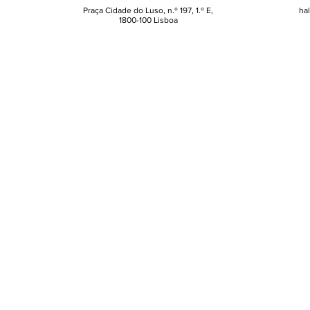
Praça Cidade do Luso, n.º 197, 1.º E,
ha
1800-100 Lisboa