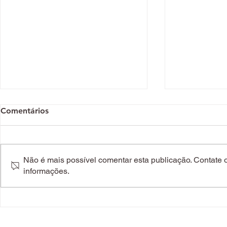
Comentários
Não é mais possível comentar esta publicação. Contate o 
informações.
Há um novo spot asiático no
Amantes de
Mercado Bom Sucesso com
"novo" rodí
ramen, dumplings e bowls
Alegro Sint
coloridas