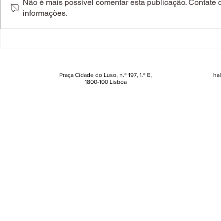
Não é mais possível comentar esta publicação. Contate o 
informações.
"Coração de Ferro". Eis um
Premiado m
primeiro vislumbre da nova
Broadway c
série da Marvel
Praça Cidade do Luso, n.º 197, 1.º E,
ha
1800-100 Lisboa