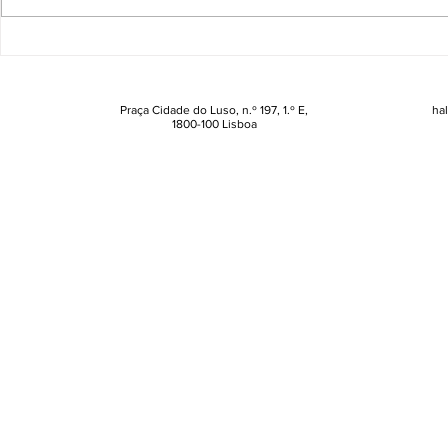
Os novos protetores solares
Este creme
da Nivea para toda a família
resultados 
o preço é 
Praça Cidade do Luso, n.º 197, 1.º E,
ha
1800-100 Lisboa