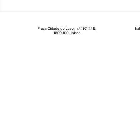
Quantas peças de fruta
Mitos e ver
devemos comer por dia? A
sushi que 
resposta não é igual para
saber
todos
Praça Cidade do Luso, n.º 197, 1.º E,
ha
1800-100 Lisboa