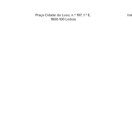
protetor solar (e nem vai
vida"
acreditar nos erros que
pode estar a cometer)
Praça Cidade do Luso, n.º 197, 1.º E,
ha
1800-100 Lisboa