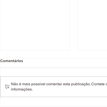
Comentários
Não é mais possível comentar esta publicação. Contate o 
informações.
Falámos com uma
Doação de 
dermatologista sobre
dádiva é u