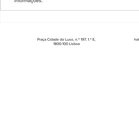
informações.
Com esta ninguém contava.
Em equipa 
Ikea está na moda
mexe. Cata 
Trewinnard
anos de pa
coleção
Praça Cidade do Luso, n.º 197, 1.º E,
ha
1800-100 Lisboa