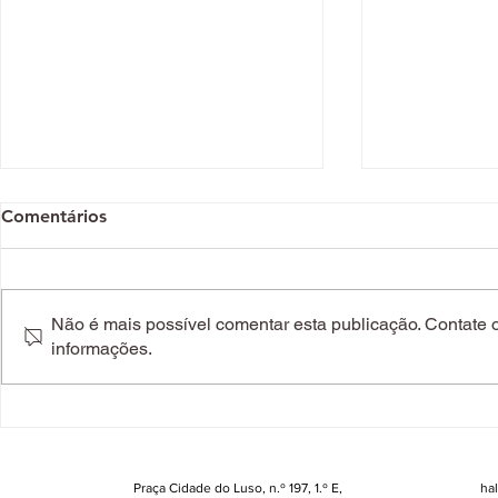
Comentários
Não é mais possível comentar esta publicação. Contate o 
informações.
Espreite seis peças cool da
Lar, doce la
nova coleção da Ikea para
portuguesa
dar alegria à casa (desde
para juntar 
9,99€)
Praça Cidade do Luso, n.º 197, 1.º E,
ha