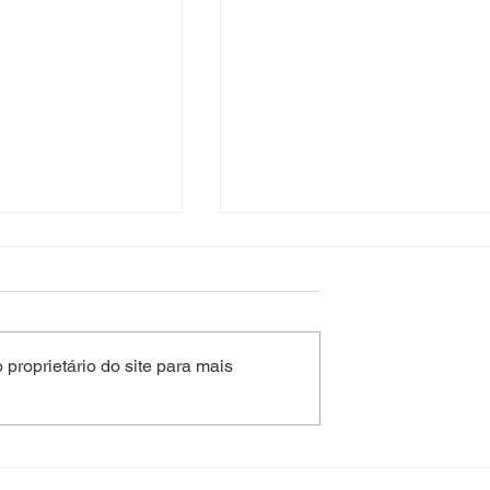
proprietário do site para mais
 reinventa
Lat.A transforma domingo
r com toque
em festa com samba e
 "Wednesday"
pagode