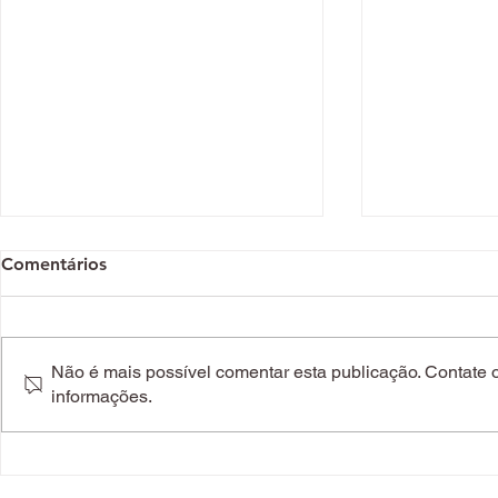
Comentários
Não é mais possível comentar esta publicação. Contate o 
informações.
Regressar à rotina nunca foi
Burger King
tão saboroso. Eis os menus
hambúrgue
de almoço que tem de
sombrio de