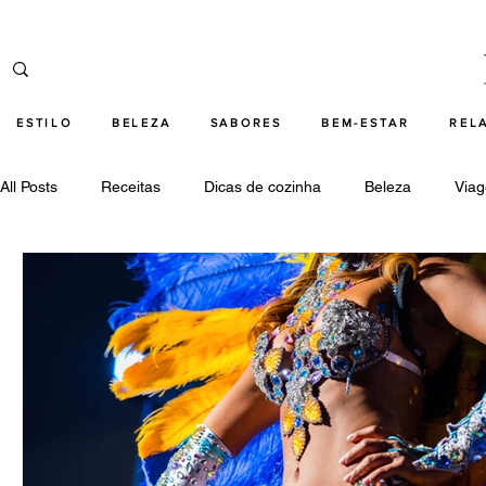
ESTILO
BELEZA
SABORES
BEM-ESTAR
REL
All Posts
Receitas
Dicas de cozinha
Beleza
Via
Cultura
Relações
Tecnologia
Destaques beleza
Destaques cultura
Destaques bem-estar
Destaques 
Destaques tecnologia
armani