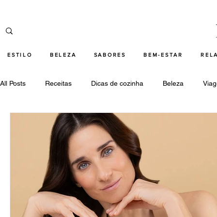
ESTILO
BELEZA
SABORES
BEM-ESTAR
REL
All Posts
Receitas
Dicas de cozinha
Beleza
Via
Cultura
Relações
Tecnologia
Destaques beleza
Destaques cultura
Destaques bem-estar
Destaques 
Destaques tecnologia
armani