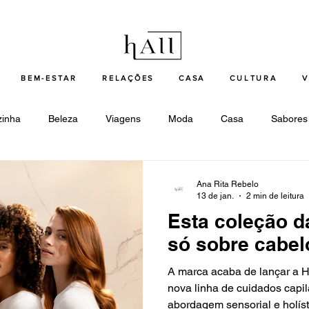
BEM-ESTAR
RELAÇÕES
CASA
CULTURA
V
zinha
Beleza
Viagens
Moda
Casa
Sabores
ogia
Destaques beleza
Destaques moda
Destaques 
Ana Rita Rebelo
13 de jan.
2 min de leitura
Esta coleção d
 bem-estar
Destaques relações
Destaques casa
Dest
só sobre cabel
A marca acaba de lançar a H
nova linha de cuidados capi
abordagem sensorial e holíst