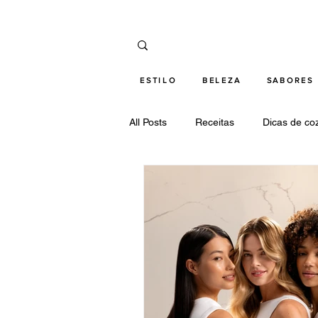
ESTILO
BELEZA
SABORES
All Posts
Receitas
Dicas de co
Cultura
Relações
Tecnol
Destaques cultura
Destaques
Destaques tecnologia
armani