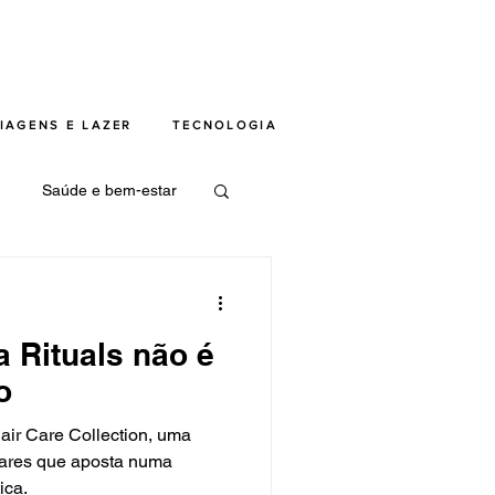
IAGENS E LAZER
TECNOLOGIA
Saúde e bem-estar
sabores
a Rituals não é
aques viagens
o
air Care Collection, uma
lares que aposta numa
ica.