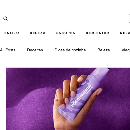
ESTILO
BELEZA
SABORES
BEM-ESTAR
REL
All Posts
Receitas
Dicas de cozinha
Beleza
Via
Cultura
Relações
Tecnologia
Destaques beleza
Destaques cultura
Destaques bem-estar
Destaques 
Destaques tecnologia
armani