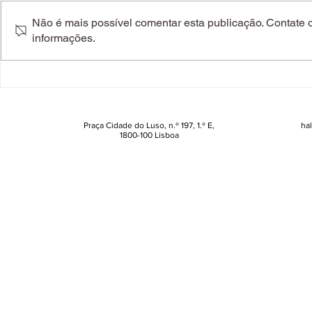
Não é mais possível comentar esta publicação. Contate o 
informações.
Ambiente de trabalho
"O choro co
tóxico. Como lidar com
dos fenóm
quem nos faz mal?
mais univer
reprimidos
Praça Cidade do Luso, n.º 197, 1.º E,
ha
1800-100 Lisboa