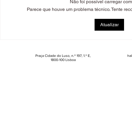
Não foi possível carregar com
Parece que houve um problema técnico. Tente recon
"Naruto" no Burger King: há
Morango do
Atualizar
menus exclusivos, figuras
onde provar
colecionáveis, T-shirts e uma
brasileiro
pitada de nostalgia
Praça Cidade do Luso, n.º 197, 1.º E,
ha
1800-100 Lisboa