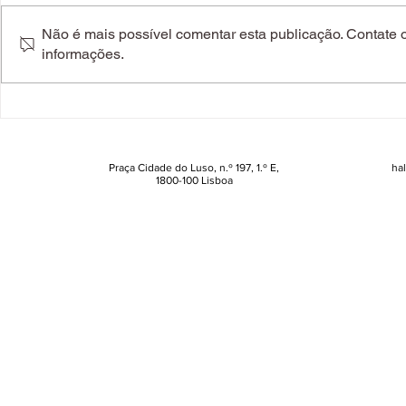
Não é mais possível comentar esta publicação. Contate o 
informações.
#hAllbookclub. Reunimos
Crítica. "T
mais de 20 novidades
é grotesco
literárias a não perder de
surpreende
vista
humano
Praça Cidade do Luso, n.º 197, 1.º E,
ha
1800-100 Lisboa