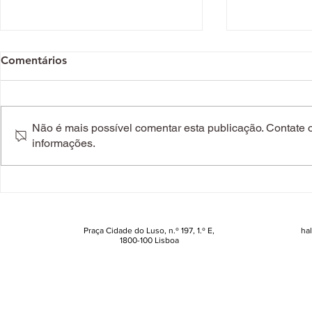
Comentários
Não é mais possível comentar esta publicação. Contate o 
informações.
Primo's. O restaurante
Contra o de
italiano que faltava a Lisboa
o que fazer
(com uma surpresa no
começa a fi
armário)
Praça Cidade do Luso, n.º 197, 1.º E,
ha
1800-100 Lisboa