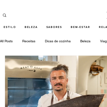
ESTILO
BELEZA
SABORES
BEM-ESTAR
REL
All Posts
Receitas
Dicas de cozinha
Beleza
Via
Cultura
Relações
Tecnologia
Destaques beleza
Destaques cultura
Destaques bem-estar
Destaques 
Destaques tecnologia
armani