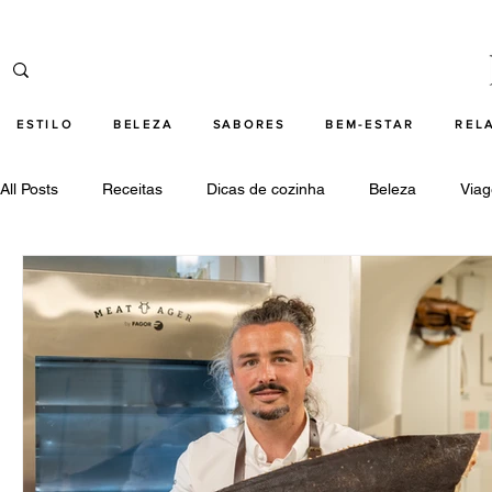
ESTILO
BELEZA
SABORES
BEM-ESTAR
REL
All Posts
Receitas
Dicas de cozinha
Beleza
Via
Cultura
Relações
Tecnologia
Destaques beleza
Destaques cultura
Destaques bem-estar
Destaques 
Destaques tecnologia
armani