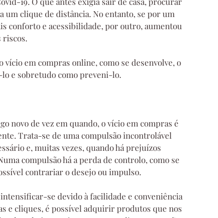
id-19. O que antes exigia sair de casa, procurar 
á a um clique de distância. No entanto, se por um 
is conforto e acessibilidade, por outro, aumentou 
 riscos.
o vício em compras online, como se desenvolve, o 
-lo e sobretudo como preveni-lo.
o novo de vez em quando, o vício em compras é 
ente. Trata-se de uma compulsão incontrolável 
sário e, muitas vezes, quando há prejuízos 
. Numa compulsão há a perda de controlo, como se 
ssível contrariar o desejo ou impulso.
ntensificar-se devido à facilidade e conveniência 
 e cliques, é possível adquirir produtos que nos 