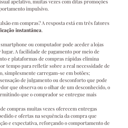
sual apelativo, muitas vezes com ditas promoções 
mportamento impulsivo.
pulsão em compras? A resposta está em três fatores 
ficação instantânea
.
smartphone ou computador pode aceder a lojas 
lugar. A facilidade de pagamento por meio de 
ento e plataformas de compras rápidas elimina 
r tempo para refletir sobre a real necessidade de 
ro, simplesmente carregam-se em botões;
a sensação de julgamento ou desconforto que pode 
edor que observa ou o olhar de um desconhecido, o 
ermitindo que o comprador se entregue mais 
s de compras muitas vezes oferecem entregas 
 pedido e ofertas na sequência da compra que 
ção e expectativa, reforçando o comportamento de 